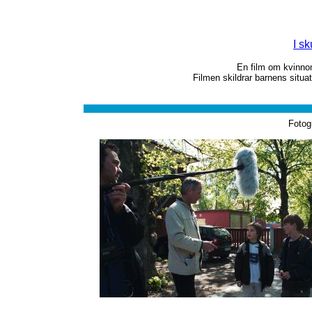
I s
En film om kvinnom
Filmen skildrar barnens situat
Fotog